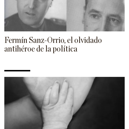
HISTORIA
CIENCIA
TECNOLOGÍA
Fermín Sanz-Orrio, el olvidado
ENFOQUES
antihéroe de la política
EL ASTROLABIO
ENTREVISTAS
PÓDCAST
VIÑETAS
ESPECIALES
ESPECIAL VILLACISNEROS