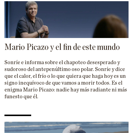
HISTORIA
CIENCIA
TECNOLOGÍA
ENFOQUES
Mario Picazo y el fin de este mundo
EL ASTROLABIO
Sonríe e informa sobre el chapoteo desesperado y
ENTREVISTAS
sudoroso del antepenúltimo oso polar. Sonríe y dice
que el calor, el frío o lo que quiera que haga hoy es un
PÓDCAST
signo inequívoco de que vamos a morir todos. Es el
enigma Mario Picazo: nadie hay más radiante ni más
VIÑETAS
funesto que él.
ESPECIALES
ESPECIAL VILLACISNEROS