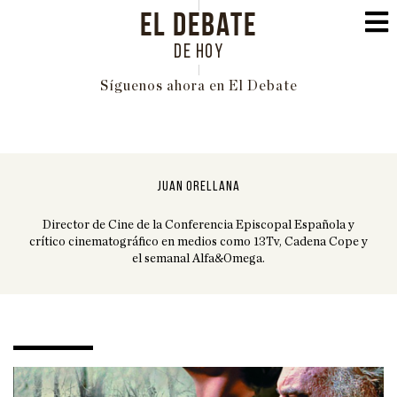
EL DEBATE
DE HOY
Síguenos ahora en El Debate
PORTADA
POLÍTICA
JUAN ORELLANA
INTERNACIONAL
Director de Cine de la Conferencia Episcopal Española y
ECONOMÍA
crítico cinematográfico en medios como 13Tv, Cadena Cope y
el semanal Alfa&Omega.
EDUCACIÓN
SOCIEDAD
FAMILIA
CULTURA