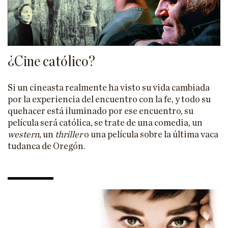
HISTORIA
CIENCIA
TECNOLOGÍA
¿Cine católico?
ENFOQUES
Si un cineasta realmente ha visto su vida cambiada
EL ASTROLABIO
por la experiencia del encuentro con la fe, y todo su
quehacer está iluminado por ese encuentro, su
ENTREVISTAS
película será católica, se trate de una comedia, un
PÓDCAST
western
, un
thriller
o una película sobre la última vaca
tudanca de Oregón.
VIÑETAS
ESPECIALES
ESPECIAL VILLACISNEROS