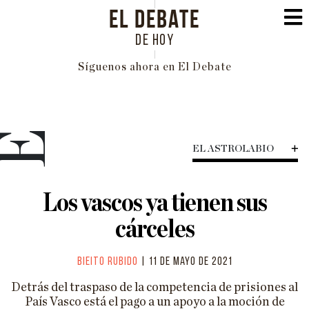
EL DEBATE
DE HOY
Síguenos ahora en El Debate
PORTADA
POLÍTICA
E
EL ASTROLABIO
INTERNACIONAL
ECONOMÍA
Los vascos ya tienen sus
EDUCACIÓN
cárceles
SOCIEDAD
Bieito Rubido
| 11 de mayo de 2021
FAMILIA
Detrás del traspaso de la competencia de prisiones al
CULTURA
País Vasco está el pago a un apoyo a la moción de