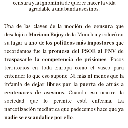
censura y la ignominia de querer hacer la vida
HISTORIA
agradable a una banda asesinos.
CIENCIA
Una de las claves de la
moción de censura
que
TECNOLOGÍA
desalojó a
Mariano Rajoy
de la Moncloa y colocó en
ENFOQUES
su lugar a uno de los
políticos más impostores
que
recordamos fue la
promesa del PSOE al PNV de
EL ASTROLABIO
traspasarle la competencia de prisiones
. Pocos
ENTREVISTAS
territorios en toda Europa como el vasco para
PÓDCAST
entender lo que eso supone. Ni más ni menos que la
infamia de
dejar libres por la puerta de atrás a
VIÑETAS
centenares de asesinos
. Cuando eso ocurre, la
ESPECIALES
sociedad que lo permite está enferma. La
ESPECIAL VILLACISNEROS
narcotización mediática que padecemos hace que
ya
nadie se escandalice por ello
.