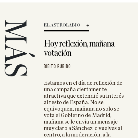
MÁS
EL ASTROLABIO
io de la
Hoy reflexión, mañana
 censura:
votación
celebrar
 esconde tras
Bieito Rubido
os
la izquierda,
Estamos en el día de reflexión de
 España
una campaña ciertamente
atractiva que extendió su interés
ura de
al resto de España. No se
legó hasta el
equivoquen, mañana no solo se
vota el Gobierno de Madrid,
mañana se le envía un mensaje
e la covid: la
muy claro a Sánchez: o vuelves al
l legislador
centro, a la moderación, a la