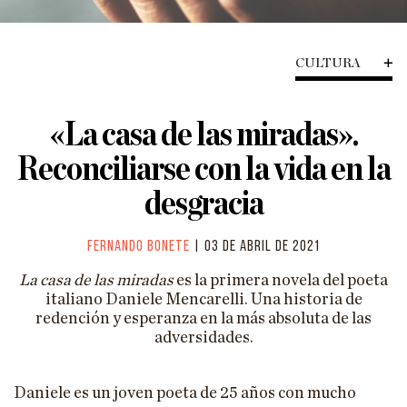
HISTORIA
CIENCIA
CULTURA
TECNOLOGÍA
«La casa de las miradas».
ENFOQUES
Reconciliarse con la vida en la
EL ASTROLABIO
desgracia
ENTREVISTAS
PÓDCAST
Fernando Bonete
| 03 de abril de 2021
VIÑETAS
La casa de las miradas
es la primera novela del poeta
italiano Daniele Mencarelli. Una historia de
ESPECIALES
redención y esperanza en la más absoluta de las
adversidades.
ESPECIAL VILLACISNEROS
Daniele es un joven poeta de 25 años con mucho