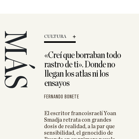
MÁS
CULTURA
nio Presas:
«Creí que borraban todo
 de saber ver
rastro de ti». Donde no
ante y lo
etratarlo con
llegan los atlas ni los
interés»
ensayos
poeta
Fernando Bonete
tel amante de
el mar
El escritor francoisraelí Yoan
Irles: «Si
Smadja retrata con grandes
’ a Homero,
dosis de realidad, a la par que
remos a la
sensibilidad, el genocidio de
spués lo