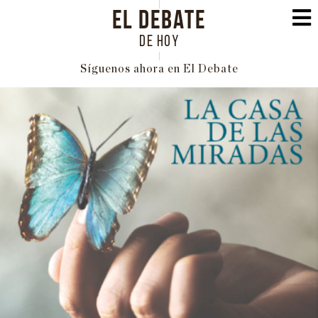
EL DEBATE
DE HOY
Síguenos ahora en El Debate
PORTADA
POLÍTICA
INTERNACIONAL
ECONOMÍA
EDUCACIÓN
SOCIEDAD
FAMILIA
CULTURA