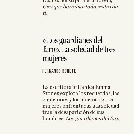
Ruanda en su primera novela,
Creí que borraban todo rastro de
inamente»
ti
.
… Fernando
«Los guardianes del
faro». La soledad de tres
mujeres
Fernando Bonete
La escritora británica Emma
Stonex explora los recuerdos, las
emociones y los afectos de tres
mujeres enfrentadas a la soledad
tras la desaparición de sus
hombres,
Los guardianes del faro
.