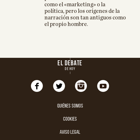
como el «marketing» o la
política, pero los orígenes de la
narración son tan antiguos como
el propio hombre.
EL DEBATE
DE HOY
Quiénes somos
cookies
aviso legal