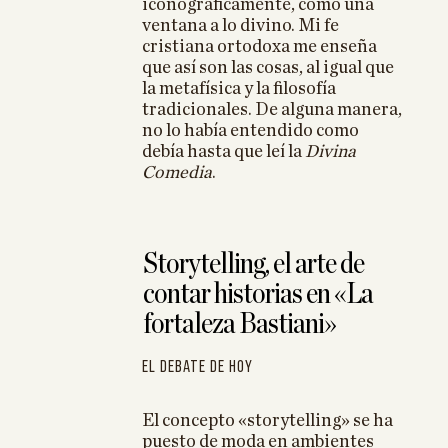
iconográficamente, como una
ventana a lo divino. Mi fe
Irles: «Si
cristiana ortodoxa me enseña
’ a Homero,
que así son las cosas, al igual que
remos a la
la metafísica y la filosofía
spués lo
tradicionales. De alguna manera,
no lo había entendido como
inamente»
debía hasta que leí la
Divina
Comedia
.
… Fernando
Storytelling, el arte de
contar historias en «La
fortaleza Bastiani»
El Debate de Hoy
El concepto «storytelling» se ha
puesto de moda en ambientes