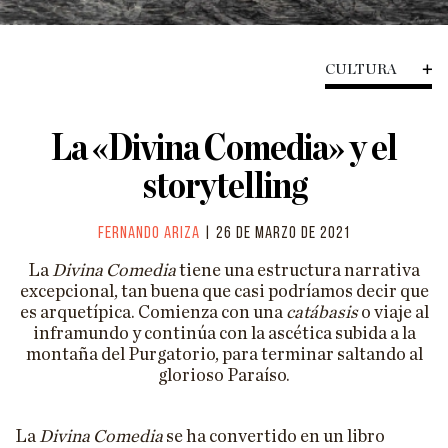
HISTORIA
CIENCIA
CULTURA
TECNOLOGÍA
La «Divina Comedia» y el
ENFOQUES
storytelling
EL ASTROLABIO
ENTREVISTAS
Fernando Ariza
| 26 de marzo de 2021
PÓDCAST
La
Divina Comedia
tiene una estructura narrativa
excepcional, tan buena que casi podríamos decir que
VIÑETAS
es arquetípica. Comienza con una
catábasis
o viaje al
inframundo y continúa con la ascética subida a la
ESPECIALES
montaña del Purgatorio, para terminar saltando al
glorioso Paraíso.
ESPECIAL VILLACISNEROS
La
Divina Comedia
se ha convertido en un libro