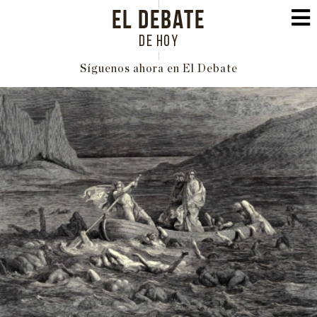
EL DEBATE
DE HOY
Síguenos ahora en El Debate
PORTADA
POLÍTICA
INTERNACIONAL
ECONOMÍA
EDUCACIÓN
SOCIEDAD
FAMILIA
CULTURA