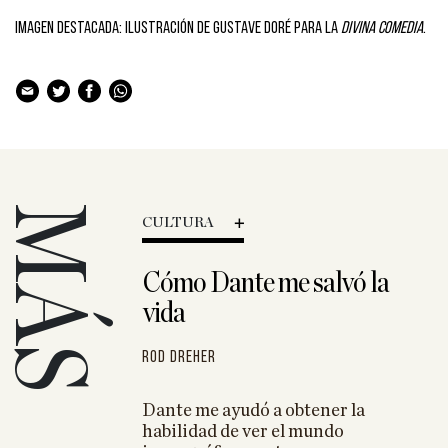
Imagen destacada: Ilustración de Gustave Doré para la
Divina Comedia
.
MÁS
CULTURA
nio Presas:
Cómo Dante me salvó la
 de saber ver
vida
ante y lo
etratarlo con
interés»
Rod Dreher
poeta
Dante me ayudó a obtener la
tel amante de
habilidad de ver el mundo
el mar