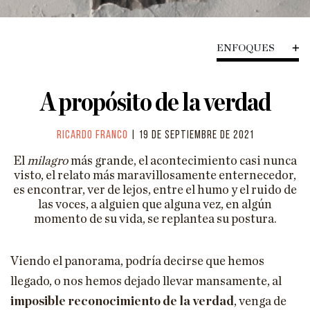
HISTORIA
CIENCIA
ENFOQUES
TECNOLOGÍA
A propósito de la verdad
ENFOQUES
EL ASTROLABIO
Ricardo Franco
| 19 de septiembre de 2021
ENTREVISTAS
El
milagro
más grande, el acontecimiento casi nunca
visto, el relato más maravillosamente enternecedor,
PÓDCAST
es encontrar, ver de lejos, entre el humo y el ruido de
las voces, a alguien que alguna vez, en algún
VIÑETAS
momento de su vida, se replantea su postura.
ESPECIALES
Viendo el panorama, podría decirse que hemos
ESPECIAL VILLACISNEROS
llegado, o nos hemos dejado llevar mansamente, al
imposible reconocimiento de la verdad
, venga de