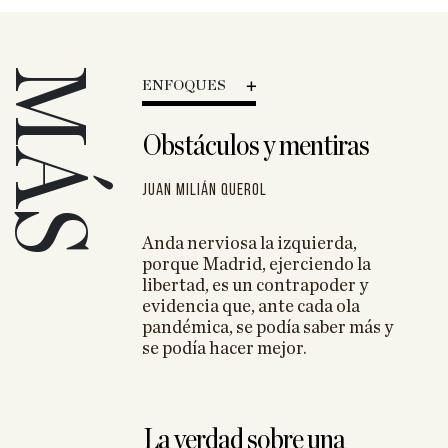
MÁS
ENFOQUES
rte y hasta
Obstáculos y mentiras
o y
Juan Milián Querol
as
Anda nerviosa la izquierda,
s de luz en la
porque Madrid, ejerciendo la
ra
libertad, es un contrapoder y
 y cierre
evidencia que, ante cada ola
pandémica, se podía saber más y
se podía hacer mejor.
La verdad sobre una