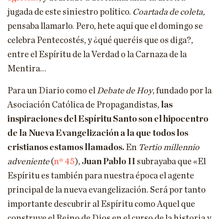
jugada de este siniestro político.
Coartada de coleta,
pensaba llamarlo. Pero, hete aquí que el domingo se
celebra Pentecostés, y ¿qué queréis que os diga?,
entre el Espíritu de la Verdad o la Carnaza de la
Mentira…
Para un Diario como el
Debate de Hoy
, fundado por la
Asociación Católica de Propagandistas,
las
inspiraciones del Espíritu Santo son el hipocentro
de la Nueva Evangelización a la que todos los
cristianos estamos llamados.
En
Tertio millennio
adveniente
(
nº 45
),
Juan Pablo II
subrayaba que «El
Espíritu es también para nuestra época el agente
principal de la nueva evangelización. Será por tanto
importante descubrir al Espíritu como Aquel que
construye el Reino de Dios en el curso de la historia y