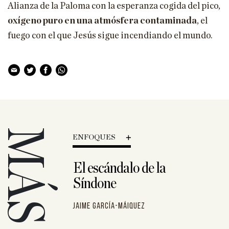
Alianza de la Paloma con la esperanza cogida del pico,
oxígeno puro en una atmósfera contaminada
, el
fuego con el que Jesús sigue incendiando el mundo.
MÁS
ENFOQUES
rte y hasta
El escándalo de la
Síndone
o y
as
Jaime García-Máiquez
s de luz en la