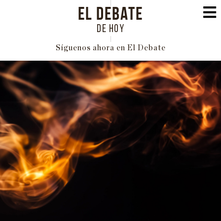
EL DEBATE
DE HOY
Síguenos ahora en El Debate
PORTADA
POLÍTICA
INTERNACIONAL
ECONOMÍA
EDUCACIÓN
SOCIEDAD
FAMILIA
CULTURA