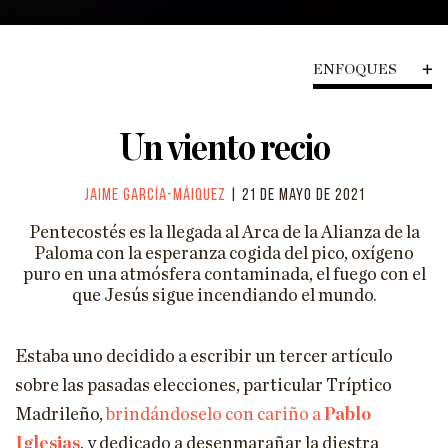
HISTORIA
CIENCIA
ENFOQUES
TECNOLOGÍA
Un viento recio
ENFOQUES
EL ASTROLABIO
Jaime García-Máiquez
| 21 de mayo de 2021
ENTREVISTAS
Pentecostés es la llegada al Arca de la Alianza de la
Paloma con la esperanza cogida del pico, oxígeno
PÓDCAST
puro en una atmósfera contaminada, el fuego con el
que Jesús sigue incendiando el mundo.
VIÑETAS
ESPECIALES
Estaba uno decidido a escribir un tercer artículo
ESPECIAL VILLACISNEROS
sobre las pasadas elecciones, particular Tríptico
Madrileño,
brindándoselo con cariño a
Pablo
Iglesias
, y dedicado a desenmarañar la diestra