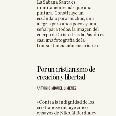
ra
La Sábana Santa es
infinitamente más que una
 y cierre
pintura. Constituye un
escándalo para muchos, una
alegría para unos pocos y una
señal para todos: la imagen del
cuerpo de Cristo tras la Pasión es
casi una fotografía de la
transustanciación eucarística.
Por un cristianismo de
creación y libertad
Antonio Miguel Jiménez
«Contra la indignidad de los
cristianos» incluye cinco
ensayos de Nikolái Berdiáiev