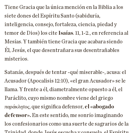
Tiene Gracia que la única mención en la Biblia a los
siete dones del Espíritu Santo (sabiduría,
inteligencia, consejo, fortaleza, ciencia, piedad y
temor de Dios) los cite
Isaías
. 11, 1-2., en referencia al
Mesías. Y también tiene Gracia que acabara siendo
Él, Jesús, el que desentrañara sus desentrañables
misterios.
Satanás, después de tentar -qué miserable-, acusa: el
Acusador (Apocalisis 12:10), «el gran Acusador» se le
llama. Y frente a él, diametralmente opuesto a él, el
Paráclito, cuyo mismo nombre viene del griego
π
αράκλητος,
que significa defensor,
el «abogado
defensor».
En este sentido, me sonrío imaginando
los confesionarios como una suerte de sagrarios de la
Trinidad, donde Jesús escucha y consuela, el Espíritu