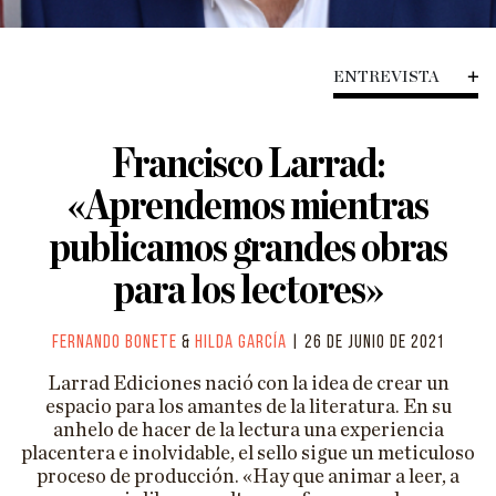
HISTORIA
CIENCIA
ENTREVISTA
TECNOLOGÍA
Francisco Larrad:
ENFOQUES
«Aprendemos mientras
EL ASTROLABIO
publicamos grandes obras
ENTREVISTAS
para los lectores»
PÓDCAST
VIÑETAS
Fernando Bonete
&
Hilda García
| 26 de junio de 2021
ESPECIALES
Larrad Ediciones nació con la idea de crear un
espacio para los amantes de la literatura. En su
ESPECIAL VILLACISNEROS
anhelo de hacer de la lectura una experiencia
placentera e inolvidable, el sello sigue un meticuloso
proceso de producción. «Hay que animar a leer, a