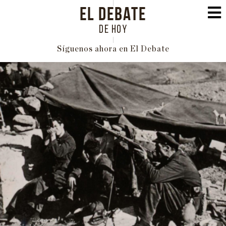
EL DEBATE
DE HOY
Síguenos ahora en El Debate
PORTADA
POLÍTICA
INTERNACIONAL
ECONOMÍA
EDUCACIÓN
SOCIEDAD
FAMILIA
CULTURA