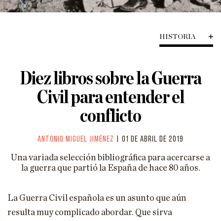
HISTORIA
CIENCIA
HISTORIA
TECNOLOGÍA
ENFOQUES
Diez libros sobre la Guerra
EL ASTROLABIO
Civil para entender el
ENTREVISTAS
conflicto
PÓDCAST
Antonio Miguel Jiménez
| 01 de abril de 2019
VIÑETAS
Una variada selección bibliográfica para acercarse a
la guerra que partió la España de hace 80 años.
ESPECIALES
ESPECIAL VILLACISNEROS
La Guerra Civil española es un asunto que aún
resulta muy complicado abordar. Que sirva