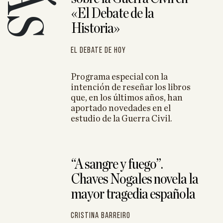
 sobre la
«El Debate de la
 Jorge Juan
s: la Armada
Historia»
 atrasada
El Debate de Hoy
, la columna
que inspiró a
o II, camino
Programa especial con la
ares
intención de reseñar los libros
que, en los últimos años, han
residente del
aportado novedades en el
ue sus manos
estudio de la Guerra Civil.
oria
e interesa
 estemos
“A sangre y fuego”.
de la Guerra
Chaves Nogales novela la
mayor tragedia española
Cristina Barreiro