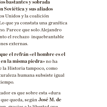
ios bastantes y sobrada
n Soviética y sus aliados
os Unidos y la coalición
 Lo que ya constata una granítica
ho. Parece que solo Alejandro
nto el rechazo inquebrantable
ones externas.
que el refrán «el hombre es el
 en la misma piedra»
no ha
de la Historia tampoco, como
turaleza humana subsiste igual
tiempo.
zador es que sobre esta «dura
lo que queda, según
José M. de
ven, gracias a la libertad que