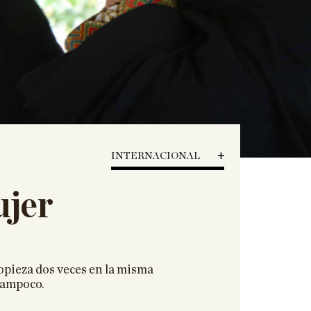
HISTORIA
CIENCIA
TECNOLOGÍA
ENFOQUES
EL ASTROLABIO
ENTREVISTAS
INTERNACIONAL
PÓDCAST
ujer
VIÑETAS
ESPECIALES
ESPECIAL VILLACISNEROS
ropieza dos veces en la misma
 tampoco.