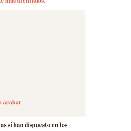
de más atentados
.
a acabar
nas sí han dispuesto en los