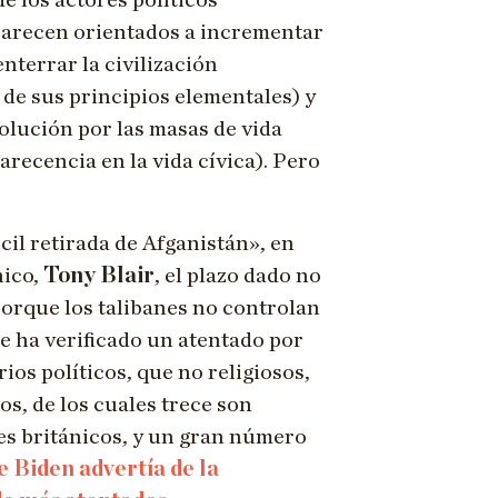
de los actores políticos
 parecen orientados a incrementar
enterrar la civilización
 de sus principios elementales) y
volución por las masas de vida
recencia en la vida cívica). Pero
il retirada de Afganistán», en
nico,
Tony Blair
, el plazo dado no
porque los talibanes no controlan
se ha verificado un atentado por
ios políticos, que no religiosos,
os, de los cuales trece son
les británicos, y un gran número
e Biden advertía de la